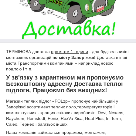
ТЕРМІНОВА доставка
протягом 1 години
- для будівельників і
монтажних організацій
по місту Запоріжжя!
Доставка в інші
міста Транспортними компаніями – наприклад новою
поштою і т. п.
У зв'язку з карантином ми пропонуємо
Безкоштовну адресну Доставка теплої
підлоги, Працюємо без вихідних!
Магазин теплих підлог «POLzp» пропонує найбільший у
Запоріжжі асортимент теплих поло,терморегуляторів і
комплектуючих - кращих світових виробників: Devi, Nexans,
Raychem, Hemstedt, Fenix, RexVa Xica, Heat Plus, In-Term,
Caleo, Тернео і багатьох інших.
Наша компанія займається продажем, монтажем,