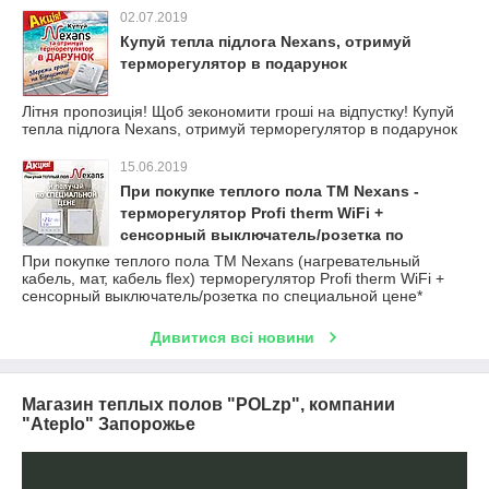
02.07.2019
Купуй тепла підлога Nexans, отримуй
терморегулятор в подарунок
Літня пропозиція! Щоб зекономити гроші на відпустку! Купуй
тепла підлога Nexans, отримуй терморегулятор в подарунок
15.06.2019
При покупке теплого пола ТМ Nexans -
терморегулятор Profi therm WiFi +
сенсорный выключатель/розетка по
специальной цене*
При покупке теплого пола ТМ Nexans (нагревательный
кабель, мат, кабель flex) терморегулятор Profi therm WiFi +
сенсорный выключатель/розетка по специальной цене*
Дивитися всі новини
Магазин теплых полов "POLzp", компании
"Ateplo" Запорожье