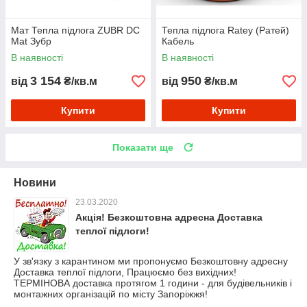
Мат Тепла підлога ZUBR DC
Тепла підлога Ratey (Ратей)
Mat Зубр
Кабель
В наявності
В наявності
3 154
950
від
₴/кв.м
від
₴/кв.м
Купити
Купити
Показати ще
Новини
23.03.2020
Акція! Безкоштовна адресна Доставка
теплої підлоги!
У зв'язку з карантином ми пропонуємо Безкоштовну адресну
Доставка теплої підлоги, Працюємо без вихідних!
ТЕРМІНОВА доставка протягом 1 години - для будівельників і
монтажних організацій по місту Запоріжжя!