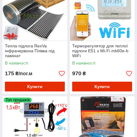
Тепла підлога RexVa
Терморегулятор для теплої
інфрачервона Плівка під
підлоги E51 з Wi-Fi mk60e-b
ламінат
WiFi
В наявності
В наявності
175
970
₴/пог.м
₴
Купити
Купити
Топ продажів