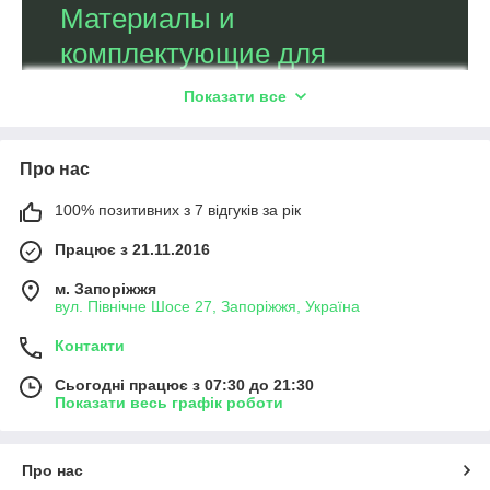
Материалы и
комплектующие для
теплого пола
Показати все
Профессиональные монтажные услуги
Про нас
20 лет опыта на отечественном рынке. Предлагаем
100% позитивних з 7 відгуків за рік
товары проверенных производителей, выполняем
Працює з 21.11.2016
монтажные работы различной сложности. Действуют
гибкие условия оплаты, в том числе и рассрочка
м. Запоріжжя
вул. Північне Шосе 27, Запоріжжя, Україна
платежа. Доставляем заказы по всей территории
Украины.
Контакти
Сьогодні працює з 07:30 до 21:30
Открыть каталог
Показати весь графік роботи
Про нас
Всегда выгодные предложения