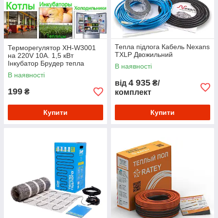
Тепла підлога Кабель Nexans
Терморегулятор XH-W3001
TXLP Двожильний
на 220V 10А. 1,5 кВт
Інкубатор Брудер тепла
В наявності
підлога
В наявності
4 935
від
₴/
199
₴
комплект
Купити
Купити