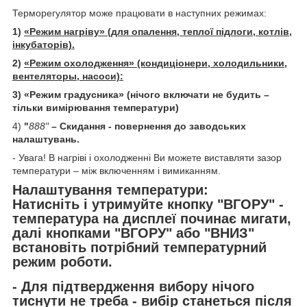
Терморегулятор може працювати в наступних режимах:
1)
«
Режим нагріву
» (для опалення, теплої підлоги, котлів,
інкубаторів).
2)
«
Режим охолодження
» (кондиціонери, холодильники,
вентеляторы, насоси)
:
3)
«Режим градусника» (нічого включати не будить –
тільки вимірювання температури)
4)
"
888"
–
Скидання -
повернення до заводських
налаштувань
.
- Увага! В нагріві і охолодженні Ви можете виставляти зазор
температури – між включенням і вимиканням.
Налаштування температури:
Натисніть і утримуйте кнопку "ВГОРУ" -
температура на дисплеї починає мигати,
далі кнопками "ВГОРУ" або "ВНИЗ"
встановіть потрібний температурний
режим роботи.
- Для підтвердження вибору нічого
тиснути не треба - вибір станеться після