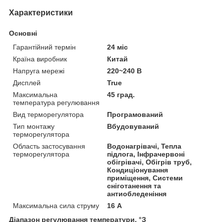
Характеристики
Основні
Гарантійний термін
24 міс
Країна виробник
Китай
Напруга мережі
220~240 В
Дисплей
True
Максимальна
45 град.
температура регулювання
Вид терморегулятора
Програмований
Тип монтажу
Вбудовуваний
терморегулятора
Область застосування
Водонагрівачі, Тепла
терморегулятора
підлога, Інфрачервоні
обігрівачі, Обігрів труб,
Кондиціонування
приміщення, Системи
сніготанення та
антиобледеніння
Максимальна сила струму
16 А
Діапазон регулювання температури, °З