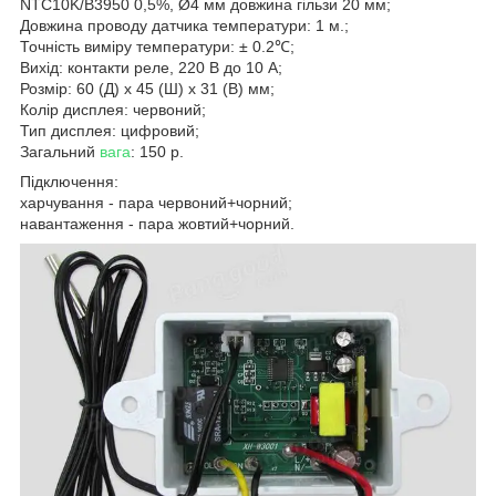
NTC10K/B3950 0,5%, Ø4 мм довжина гільзи 20 мм;
Довжина проводу датчика температури: 1 м.;
Точність виміру температури: ± 0.2℃;
Вихід: контакти реле, 220 В до 10 А;
Розмір: 60 (Д) x 45 (Ш) х 31 (В) мм;
Колір дисплея: червоний;
Тип дисплея: цифровий;
Загальний
вага
: 150 р.
Підключення:
харчування - пара червоний+чорний;
навантаження - пара жовтий+чорний.