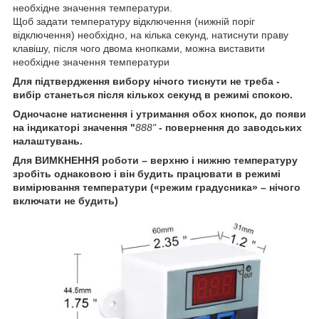
необхідне значення температури.
Щоб задати температуру відключення (нижній поріг
відключення) необхідно, на кілька секунд, натиснути праву
клавішу, після чого двома кнопками, можна виставити
необхідне значення температури
Для підтвердження вибору нічого тиснути не треба -
вибір станеться після кількох секунд в режимі спокою.
Одночасне натиснення і утримання обох кнопок, до появи
на індикаторі значення "
888"
- повернення до заводських
налаштувань.
Для ВИМКНЕННЯ роботи – верхню і нижню температуру
зробіть однаковою і він будить працювати в режимі
вимірювання температури («режим градусника» – нічого
включати не будить)