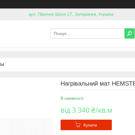
вул. Північне Шосе 27, Запоріжжя, Україна
ТЫ
Нагрівальний мат HEMST
В наявності
від
3 340 ₴/кв.м
Купити