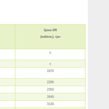
Цена DR
(кабель), грн
х
х
1870
2290
2350
2640
3130