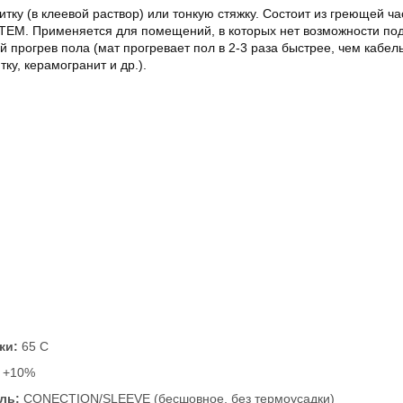
тку (в клеевой раствор) или тонкую стяжку. Состоит из греющей ч
EM. Применяется для помещений, в которых нет возможности подн
прогрев пола (мат прогревает пол в 2-3 раза быстрее, чем кабель п
ку, керамогранит и др.).
ки:
65 С
 +10%
ель:
CONECTION/SLEEVE (бесшовное, без термоусадки)