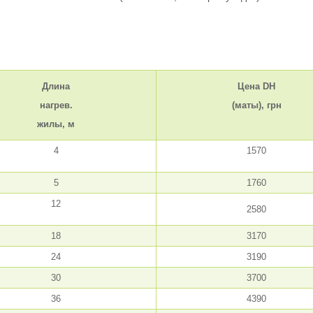
Длина
Цена DH
нагрев.
(маты), грн
жилы, м
4
1570
5
1760
12
2580
18
3170
24
3190
30
3700
36
4390