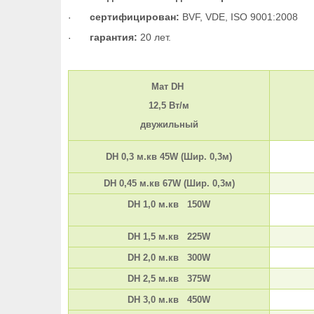
сертифицирован:
BVF, VDE, ISO 9001:2008
·
гарантия:
20 лет.
·
Мат DH
12,5 Вт/м
двужильный
DH 0,3 м.кв 45W (Шир. 0,3м)
DH 0,45 м.кв 67W (Шир. 0,3м)
DH 1,0 м.кв 150W
DH 1,5 м.кв 225W
DH 2,0 м.кв 300W
DH 2,5 м.кв 375W
DH 3,0 м.кв 450W