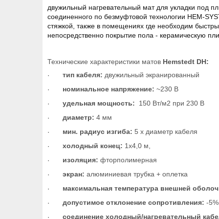
двужильный нагревательный мат для укладки под пли
соединенного по безмуфтовой технологии HEM-SYST
стяжкой, также в помещениях где необходим быстрый 
непосредственно покрытие пола - керамическую плит
Технические характеристики матов
Hemstedt DH:
тип кабеля:
двужильный экранированный
·
номинальное напряжение:
~230 В
·
удельная мощность:
150 Вт/м2 при 230 В
·
диаметр:
4 мм
·
мин. радиус изгиба:
5 х диаметр кабеля
·
холодный конец:
1х4,0 м,
·
изоляция:
фторполимерная
·
экран:
алюминиевая трубка + оплетка
·
максимальная температура внешней оболоч
·
допустимое отклонение сопротивления:
-5%
·
соединение холодный/нагревательный каб
·