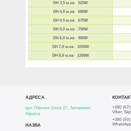
DH 3,5 м.кв 525W
DH 4,0 м.кв 600W
DH 4,5 м.кв 675W
DH 5,0 м.кв 750W
DH 6,0 м.кв 900W
DH 7,0 м.кв 1050W
DH 8,0 м.кв 1200W
+380 (67)
вул. Північне Шосе 27, Запоріжжя,
Viber, Sig
Україна
+380 (50)
WhatsApp,